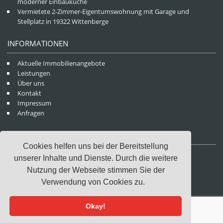
moderner Einbauküche
Vermietete 2-Zimmer-Eigentumswohnung mit Garage und
Stellplatz in 19322 Wittenberge
INFORMATIONEN
Aktuelle Immobilienangebote
Leistungen
Über uns
Kontakt
Impressum
Anfragen
KONTAKTDATEN
Cookies helfen uns bei der Bereitstellung
WM Immobilien GmbH
unserer Inhalte und Dienste. Durch die weitere
Rathausstraße 36
Nutzung der Webseite stimmen Sie der
19322 Wittenberge
Verwendung von Cookies zu.
Telefon: (03877) 90 20 18
Mail: info@wittenberge-immobilien.de
Okay!