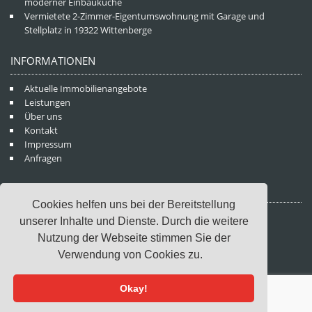
moderner Einbauküche
Vermietete 2-Zimmer-Eigentumswohnung mit Garage und
Stellplatz in 19322 Wittenberge
INFORMATIONEN
Aktuelle Immobilienangebote
Leistungen
Über uns
Kontakt
Impressum
Anfragen
KONTAKTDATEN
Cookies helfen uns bei der Bereitstellung
WM Immobilien GmbH
unserer Inhalte und Dienste. Durch die weitere
Rathausstraße 36
Nutzung der Webseite stimmen Sie der
19322 Wittenberge
Verwendung von Cookies zu.
Telefon: (03877) 90 20 18
Mail: info@wittenberge-immobilien.de
Okay!